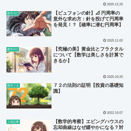
2025.12.20
【ビュフォンの針】📐 円周率の
数学ⅢC
意外な求め方：針を投げて円周率
を発見！？【確率に潜む円周率】
2025.11.02
【究極の美】黄金比とフラクタル
数学ⅢC
について【数学は美しさを計算で
きるか】
2025.10.20
７２の法則の証明【投資の基礎知
数学ⅡＢ
識】
2022.10.07
【数学的考察】エビングハウスの
人気記事
忘却曲線はなぜ緩やかになる？対