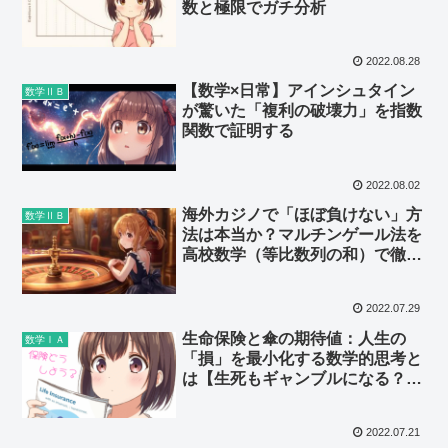
数と極限でガチ分析
2022.08.28
【数学×日常】アインシュタイン
数学ⅡＢ
が驚いた「複利の破壊力」を指数
関数で証明する
2022.08.02
海外カジノで「ほぼ負けない」方
数学ⅡＢ
法は本当か？マルチンゲール法を
高校数学（等比数列の和）で徹底
解剖！
2022.07.29
生命保険と傘の期待値：人生の
数学ⅠＡ
「損」を最小化する数学的思考と
は【生死もギャンブルになる？】
Vol.3
2022.07.21