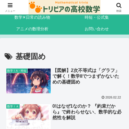
記事一覧
はじめに
メニュー
検索
数学✕日常の読み物
時短・公式集
アニメの数理分析
お問い合わせ
基礎固め
【図解】2次不等式は「グラフ」
数学ⅠA・時短
で解く！数学IIでつまずかないた
めの基礎固め
2026.02.22
0!はなぜ1なのか？ 『約束だか
数学ⅠＡ
ら』で終わらせない、数学的な必
然性を解説