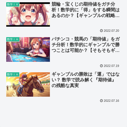
競輪・宝くじの期待値をガチ分
数学ⅠＡ
析！数学的に「得」をする瞬間は
あるのか？【ギャンブルの戦略っ
て？】Vol.2
2022.07.20
パチンコ・競馬の「期待値」をガ
数学ⅠＡ
チ分析！数学的にギャンブルで勝
つことは可能か？【そもそもギャ
ンブルって何？】Vol.1
2022.07.19
ギャンブルの勝敗は「運」ではな
数学ⅠＡ
い？ 数学で読み解く『期待値』
の残酷な真実
2022.07.16