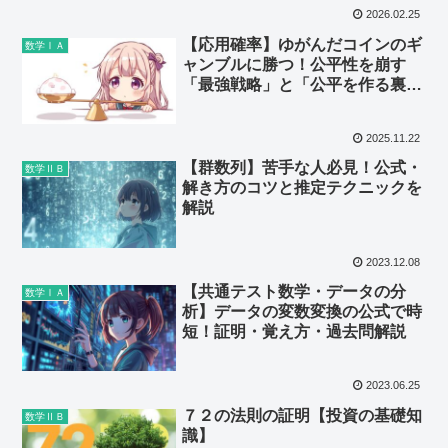
2026.02.25
【応用確率】ゆがんだコインのギ
数学ⅠＡ
ャンブルに勝つ！公平性を崩す
「最強戦略」と「公平を作る裏ワ
ザ」
2025.11.22
【群数列】苦手な人必見！公式・
数学ⅡＢ
解き方のコツと推定テクニックを
解説
2023.12.08
【共通テスト数学・データの分
数学ⅠＡ
析】データの変数変換の公式で時
短！証明・覚え方・過去問解説
2023.06.25
７２の法則の証明【投資の基礎知
数学ⅡＢ
識】