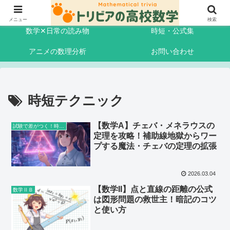
記事一覧
はじめに
メニュー
検索
数学✕日常の読み物
時短・公式集
アニメの数理分析
お問い合わせ
時短テクニック
【数学A】チェバ・メネラウスの
試験で差がつく！時短・公式集
定理を攻略！補助線地獄からワー
プする魔法・チェバの定理の拡張
2026.03.04
【数学II】点と直線の距離の公式
数学ⅡＢ
は図形問題の救世主！暗記のコツ
と使い方